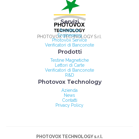
Servizi
Assistenza
Engineering
PHOTOVOX TECHNOLOGY S.r.l.
Photovox Service
Verificatori di Banconote
Prodotti
Testine Magnetiche
Lettori di Carte
Verificatori di Banconote
R&D
Photovox Technology
Azienda
News
Contatti
Privacy Policy
PHOTOVOX TECHNOLOGY s.r.l.